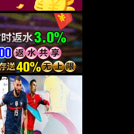
放评价报告公示
新能源产品
js93252
动