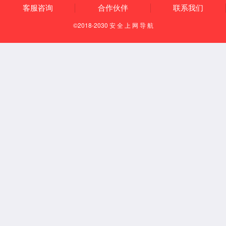
集团实力
GROUP STRENGTH
数字金沙js93252
金沙js93252集团成立于1999年6月22日，位于江苏省苏州
市漕湖街道太东路2596号，注册资本13.4亿元。