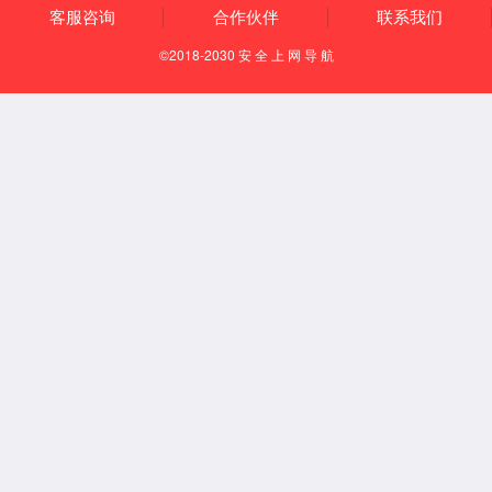
金沙js93252控股( 300292 )
-
-
(%)