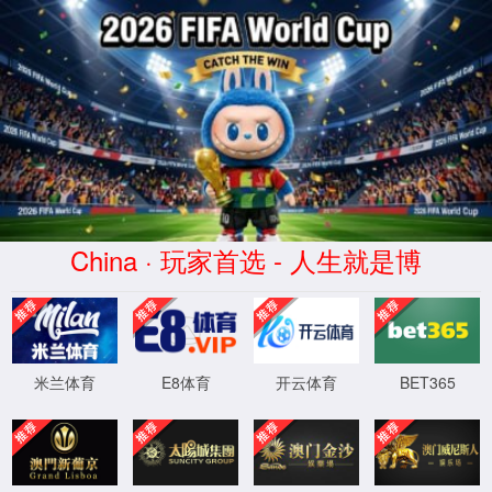
金沙js93252(Macau)集团有限公司-
Official website
WTS-WAF拦截详情
出现该页面的原因:
1.你的请求是黑客攻击
2.你的请求合法但触发了安全规则,请提交问题反馈
XML 地图