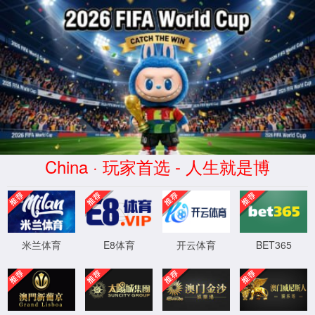
金沙js93252(Macau)集团有限公司-
Official website
WTS-WAF拦截详情
出现该页面的原因:
1.你的请求是黑客攻击
2.你的请求合法但触发了安全规则,请提交问题反馈
XML 地图