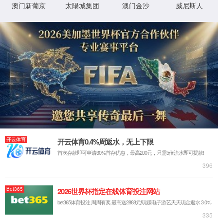
射频基础连接
光连接
新能源连接
M
射频连接
通讯天线
室内软光缆