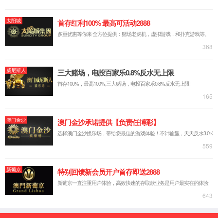
干式软光缆
第
1
页/共
1
页 共有
5
条相
公司简介
产品和业务
新闻资
公司简介
射频基础连接
新闻中心
董事长致辞
光连接
行业快讯
企业风貌
新能源连接